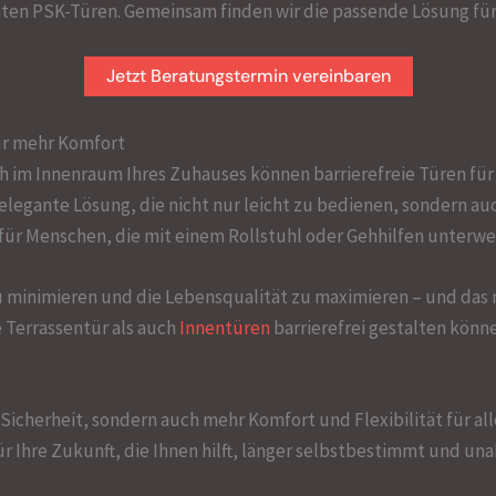
ten PSK-Türen. Gemeinsam finden wir die passende Lösung für
Jetzt Beratungstermin vereinbaren
für mehr Komfort
Auch im Innenraum Ihres Zuhauses können barrierefreie Türen f
elegante Lösung, die nicht nur leicht zu bedienen, sondern auc
ür Menschen, die mit einem Rollstuhl oder Gehhilfen unterweg
u minimieren und die Lebensqualität zu maximieren – und das 
e Terrassentür als auch
Innentüren
barrierefrei gestalten könn
Sicherheit, sondern auch mehr Komfort und Flexibilität für all
ür Ihre Zukunft, die Ihnen hilft, länger selbstbestimmt und un