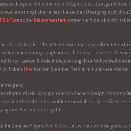
asse ist längst nicht mehr nur ein Aspekt des altersgerechte
llschwellen ermöglichen einen fließenden Übergang nach drauße
PSK-Türen
oder
Balkonfenstern
sorgen sie für ein komfortab
icher bleibt, ist die richtige Entwässerung von großer Bedeutu
in den Innenraum gelangt oder sich Staunässe bildet. Dies sc
und Türen.
Lassen Sie die Entwässerung Ihrer Nullschwellen e
it zu haben.
Hier
können Sie einen Termin mit uns vereinbaren.
überzeugend
ten barrierefreie Lösungen auch in Sachen Design. Moderne
Ba
 und lichtdurchflutetes Ambiente verleihen. Diese Türen lasse
gang zum Außenbereich geht.
für Ihr Zuhause?
Sprechen Sie uns an, wir beraten Sie gerne zu 