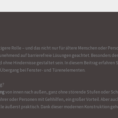
tigere Rolle – und das nicht nur für ältere Menschen oder Per
ehmend auf barrierefreie Lösungen geachtet. Besonders der
 ohne Hindernisse gestaltet sein. In diesem Beitrag erfahren 
en Übergang bei Fenster- und Türenelementen.
ig?
ang
von innen nach außen, ganz ohne störende Stufen oder Schw
hrer oder Personen mit Gehhilfen, ein großer Vorteil. Aber auc
le äußerst praktisch. Dank dieser modernen Konstruktion gehö