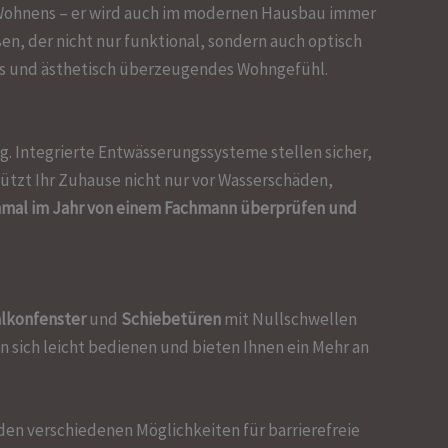
n Wohnens – er wird auch im modernen Hausbau immer
n, der nicht nur funktional, sondern auch optisch
les und ästhetisch überzeugendes Wohngefühl.
ng. Integrierte Entwässerungssysteme stellen sicher,
hützt Ihr Zuhause nicht nur vor Wasserschäden,
inmal im Jahr von einem Fachmann überprüfen und
lkonfenster
und
Schiebetüren
mit Nullschwellen
n sich leicht bedienen und bieten Ihnen ein Mehr an
den verschiedenen Möglichkeiten für barrierefreie