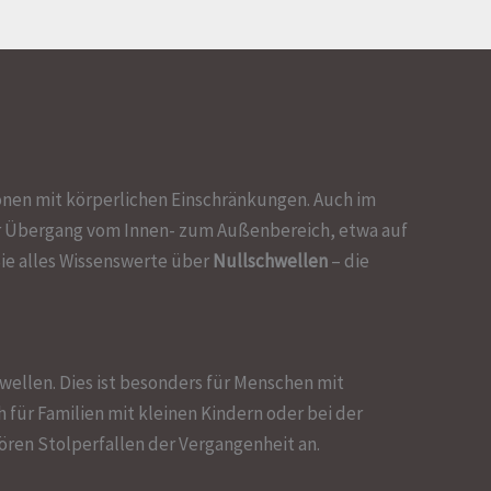
sonen mit körperlichen Einschränkungen. Auch im
 Übergang vom Innen- zum Außenbereich, etwa auf
Sie alles Wissenswerte über
Nullschwellen
– die
ellen. Dies ist besonders für Menschen mit
h für Familien mit kleinen Kindern oder bei der
ren Stolperfallen der Vergangenheit an.