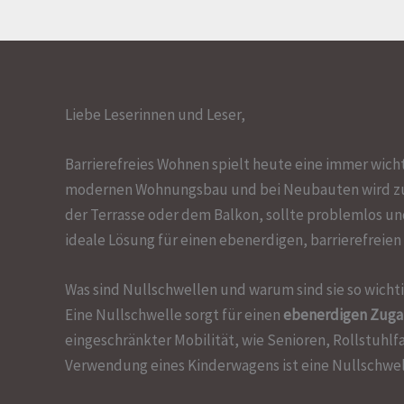
Liebe Leserinnen und Leser,
Barrierefreies Wohnen spielt heute eine immer wich
modernen Wohnungsbau und bei Neubauten wird zun
der Terrasse oder dem Balkon, sollte problemlos und
ideale Lösung für einen ebenerdigen, barrierefrei
Was sind Nullschwellen und warum sind sie so wicht
Eine Nullschwelle sorgt für einen
ebenerdigen Zug
eingeschränkter Mobilität, wie Senioren, Rollstuhlfa
Verwendung eines Kinderwagens ist eine Nullschwel